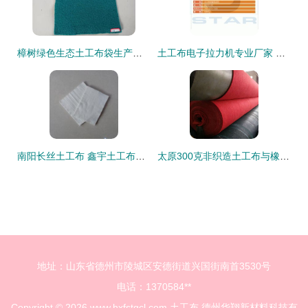
樟树绿色生态土工布袋生产厂家 橡塑制品 耐用科技与环保理念的融合典范
土工布电子拉力机专业厂家 精准检测，保障工程质量
南阳长丝土工布 鑫宇土工布以质高价低，打造行业优选
太原300克非织造土工布与橡塑制品 出口市场的机遇与策略
地址：山东省德州市陵城区安德街道兴国街南首3530号
电话：1370584**
Copyright © 2026
www.hxfstgcl.com
土工布
德州华翔新材料科技有